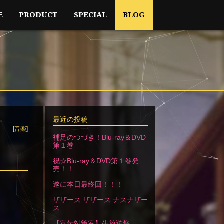
E
PRODUCT
SPECIAL
BLOG
最近の投稿
[音楽]
補足のつづき！Blu-ray＆DVD
第１巻
祝☆Blu-ray＆DVD第１巻発
売！！
遂に本日最終回！！！
ザザース ザザース ナスナザー
ス
【宣伝対策室】生放送祭