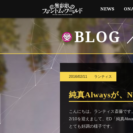
NEWS
ON
BLOG
2016/02/11
ランティス
純真Alwaysが、
こんにちは。ランティス斎藤です
2/10を迎えまして、ED「純真Al
とても好調の様子です。