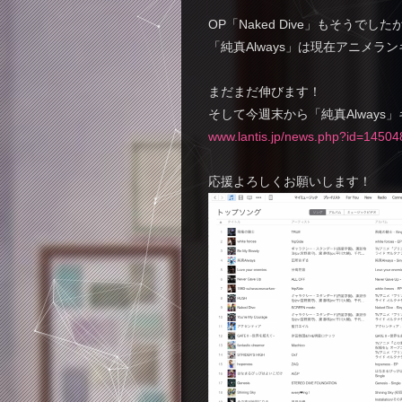
OP「Naked Dive」もそうでし
「純真Always」は現在アニメラ
まだまだ伸びます！
そして今週末から「純真Always
www.lantis.jp/news.php?id=1450
応援よろしくお願いします！