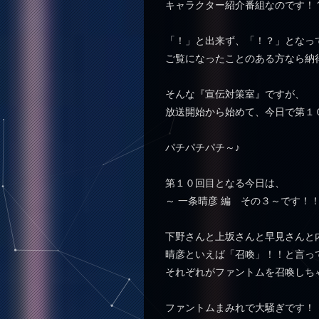
キャラクター紹介番組なのです！
「！」と出来ず、「！？」となっ
ご覧になったことのある方なら納
そんな『宣伝対策室』ですが、
放送開始から始めて、今日で第１
パチパチパチ～♪
第１０回目となる今日は、
～ 一条晴彦 編 その３～です！
下野さんと上坂さんと早見さんと
晴彦といえば「召喚」！！と言っ
それぞれがファントムを召喚しち
ファントムまみれで大騒ぎです！