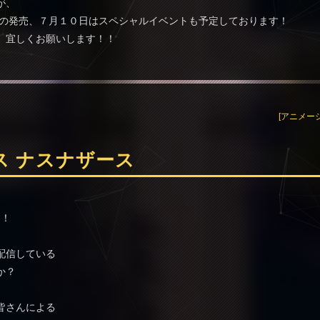
が、
第１巻の発売、７月１０日はスペシャルイベントも予定しております！
、宜しくお願いします！！
[アニメー
ス ナスナザース
す！
配信している
か？
皆さんによる