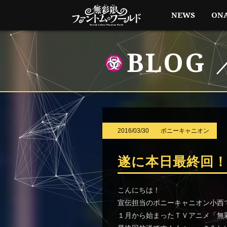
NEWS
ON
BLOG
2016/03/30
ポニーキャニオン
遂に本日最終回
こんにちは！
宣伝担当のポニーキャニオン小西
１月から始まったＴＶアニメ「無