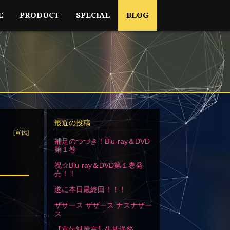
E
PRODUCT
SPECIAL
BLOG
最近の投稿
[宣伝]
補足のつづき！Blu-ray＆DVD
第１巻
祝☆Blu-ray＆DVD第１巻発
売！！
遂に本日最終回！！！
ザザース ザザース ナスナザー
ス
【宣伝対策室】生放送祭