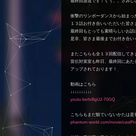
最終回放送です！くぅ。。さみし
衝撃のリンボーダンスから始まっ
１３話お付き合いいただいた皆さ
最終回もとっても素晴らしいお話
是非、皆さま最後までお付き合い
またこちらも全１３回配信してき
宣伝対策室も昨日、最終回にあたる
アップされております！
動画はこちら
↓↓↓↓↓↓↓↓↓↓
youtu.be/txBgUJ-70GQ
こちらもまだ観ていないかたは是
phantom-world.com/movie/castPr