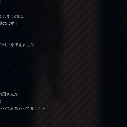
？
てしまうのは。
得のはず！
０回目を迎えました！
！
内田さんが、
て
ゃってみちゃってました～！