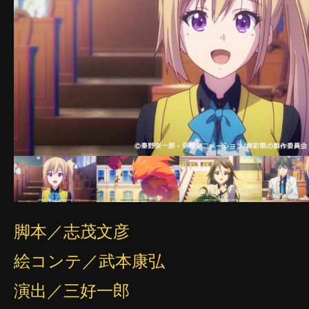
脚本／志茂文彦
絵コンテ／武本康弘
演出／三好一郎